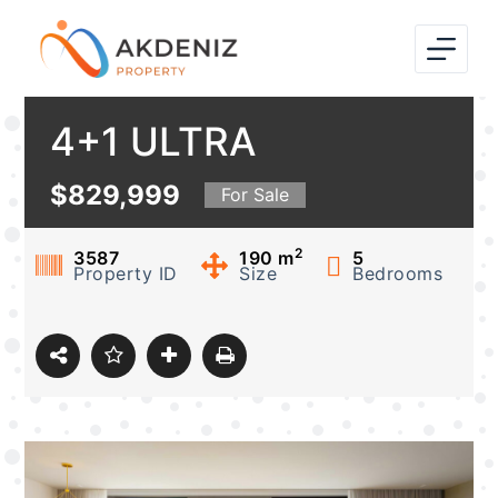
S
k
i
p
4+1 ULTRA
t
o
LUXURIOUS VILLA
$829,999
For Sale
c
o
FOR SALE IN
2
n
3587
190
m
5
Property ID
Size
Bedrooms
t
ANTALYA ALANYA
e
n
t