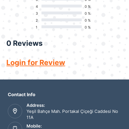
4
0 %
3
0 %
2
0 %
1
0 %
0 Reviews
Login for Review
Contact Info
Address:
Yeşil Bahçe Mah. Portakal Çiçeği Caddesi No
11A
Mobile: