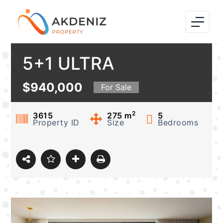
S
k
i
p
5+1 ULTRA
t
o
LUXURIOUS VILLA
$940,000
For Sale
c
o
FOR SALE IN
2
n
3615
275
m
5
Property ID
Size
Bedrooms
t
ANTALYA ALANYA
e
n
t